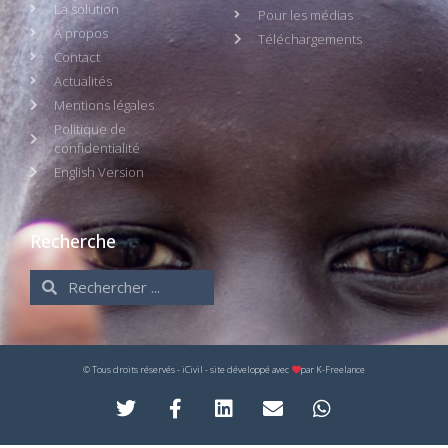
La solution
Pour les médias
À propos
Téléchargements
Contact
Actualités
Mentions légales
Politique de
confidentialité
English Version
Recherche
© Tous droits réservés - iCivil - site développé avec
par
K-Freelance