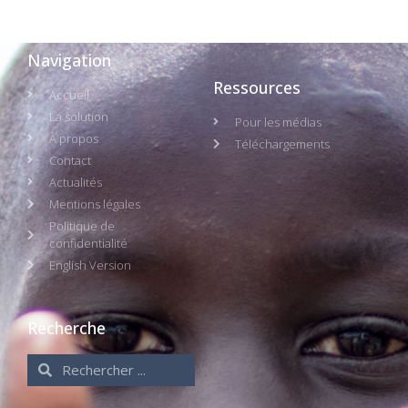
Navigation
Ressources
Accueil
La solution
Pour les médias
À propos
Téléchargements
Contact
Actualités
Mentions légales
Politique de
confidentialité
English Version
Recherche