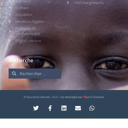
À propos
Téléchargements
Contact
Actualités
Mentions légales
Politique de
confidentialité
English Version
Recherche
© Tous droits réservés - iCivil - site développé avec
par
K-Freelance