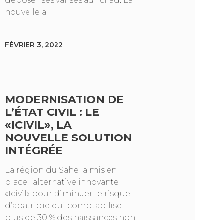
déposer ses valises au Tchad. La
nouvelle a
FÉVRIER 3, 2022
MODERNISATION DE
L’ÉTAT CIVIL : LE
«ICIVIL», LA
NOUVELLE SOLUTION
INTÉGRÉE
La région du Sahel a mis en
place l’alternative innovante
«Icivil» pour diminuer le risque
d’apatridie qui comptabilise
plus de 30 % des naissances non