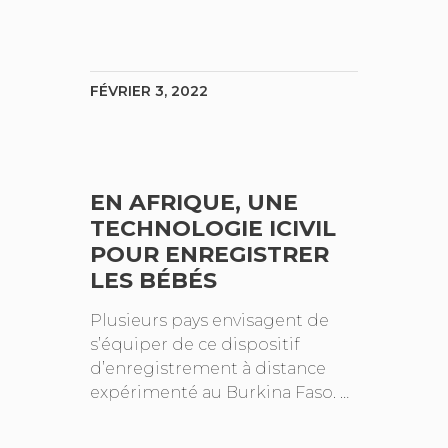
FÉVRIER 3, 2022
EN AFRIQUE, UNE
TECHNOLOGIE ICIVIL
POUR ENREGISTRER
LES BÉBÉS
Plusieurs pays envisagent de
s’équiper de ce dispositif
d’enregistrement à distance
expérimenté au Burkina Faso. …