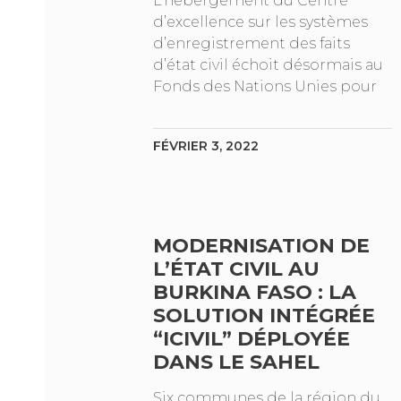
L’hébergement du Centre
d’excellence sur les systèmes
d’enregistrement des faits
d’état civil échoit désormais au
Fonds des Nations Unies pour
FÉVRIER 3, 2022
MODERNISATION DE
L’ÉTAT CIVIL AU
BURKINA FASO : LA
SOLUTION INTÉGRÉE
“ICIVIL” DÉPLOYÉE
DANS LE SAHEL
Six communes de la région du