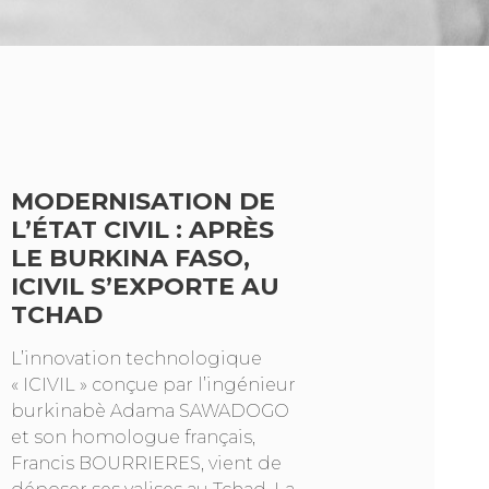
MODERNISATION DE
L’ÉTAT CIVIL : APRÈS
LE BURKINA FASO,
ICIVIL S’EXPORTE AU
TCHAD
L’innovation technologique
« ICIVIL » conçue par l’ingénieur
burkinabè Adama SAWADOGO
et son homologue français,
Francis BOURRIERES, vient de