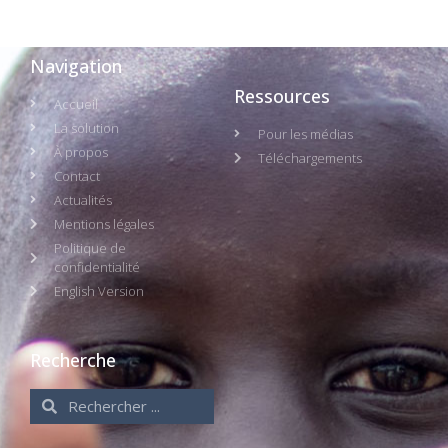
Navigation
Ressources
Accueil
La solution
Pour les médias
À propos
Téléchargements
Contact
Actualités
Mentions légales
Politique de
confidentialité
English Version
Recherche